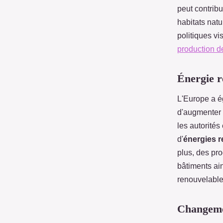
peut contribue
habitats nat
politiques vi
production d
Énergie r
L'Europe a é
d'augmenter e
les autorités
d'
énergies 
plus, des pr
bâtiments ai
renouvelable
Changeme