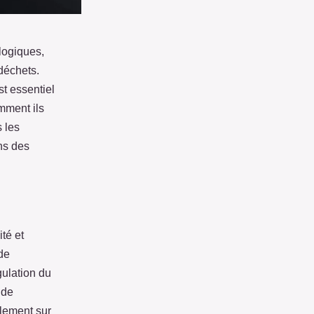
logiques,
 déchets.
t essentiel
mment ils
 les
ns des
té et
de
gulation du
 de
llement sur