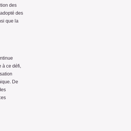
ction des
 adopté des
nsi que la
ontinue
 à ce défi,
isation
rmique. De
des
ces