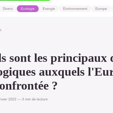
Divers
Ecologie
Energie
Environnement
Europe
e
s sont les principaux 
ogiques auxquels l'Eu
confrontée ?
nvier 2022 — 3 min de lecture