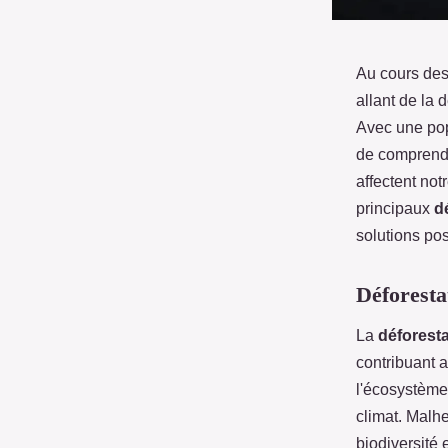
Au cours des
allant de la 
Avec une pop
de comprendr
affectent no
principaux
d
solutions po
Déforestat
La
déforesta
contribuant 
l'écosystème 
climat. Malh
biodiversité 