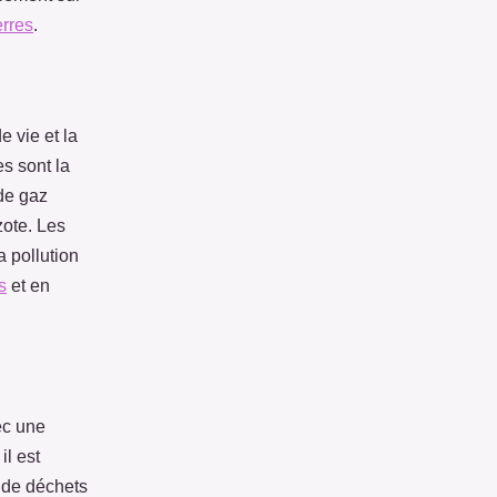
erres
.
e vie et la
s sont la
 de gaz
zote. Les
 pollution
s
et en
ec une
il est
n de déchets