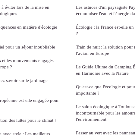
 à éviter lors de la mise en
Les astuces d'un paysagiste Pa
cologiques
économiser l'eau et l'énergie da
séquences en matière d'écologie
Écologie : la France est-elle u
?
tiel pour un séjour inoubliable
Train de nuit : la solution pour
l'avion en Europe
rs et les mouvements engagés
urope ?
Le Guide Ultime du Camping É
en Harmonie avec la Nature
ez savoir sur le jardinage
Qu'est-ce que l'écologie et pour
importante ?
opéenne est-elle engagée pour
Le salon écologique à Toulous
incontournable pour les amour
l'environnement
ion des luttes pour le climat ?
Passer au vert avec les pannea
 avec style : Les meilleurs