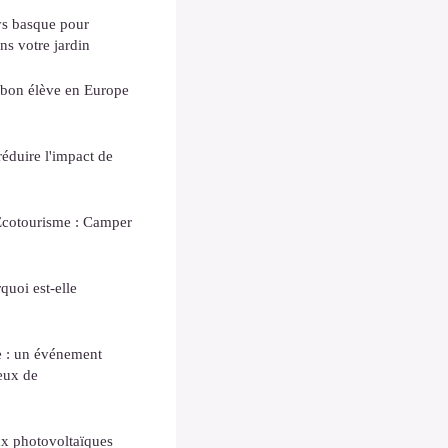
ys basque pour
ns votre jardin
n bon élève en Europe
 réduire l'impact de
cotourisme : Camper
quoi est-elle
e : un événement
eux de
ux photovoltaïques