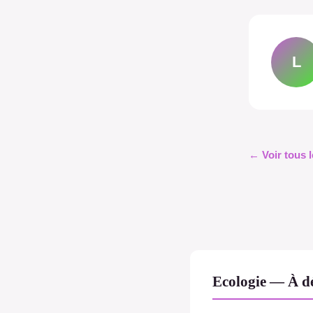
L
← Voir tous l
Ecologie — À dé