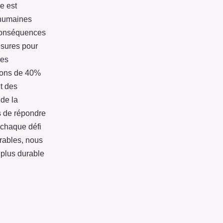
e est
s humaines
 conséquences
esures pour
ues
sions de 40%
t des
de la
s de répondre
 chaque défi
urables, nous
 plus durable